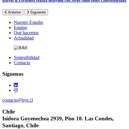
Barros & Errázuriz realiza desayuno con Jorge Atton sobre Ciberseguridad
Anterior
Siguiente
Footer
Nuestro Estudio
Equipo
Qué hacemos
Actualidad
Sostenibilidad
Contacto
Síguenos
contacto@bye.cl
Chile
Isidora Goyenechea 2939, Piso 10. Las Condes,
Santiago, Chile