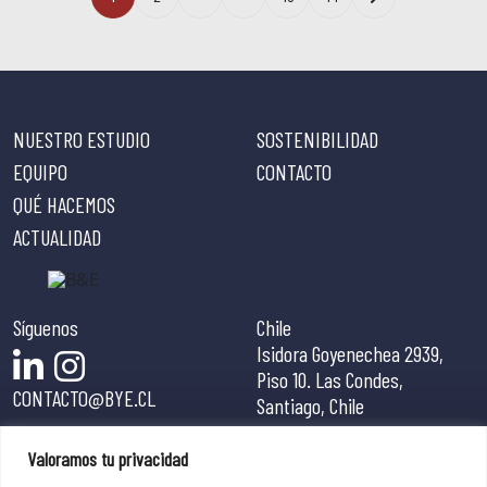
Footer
NUESTRO ESTUDIO
SOSTENIBILIDAD
EQUIPO
CONTACTO
QUÉ HACEMOS
ACTUALIDAD
Síguenos
Chile
Isidora Goyenechea 2939,
Piso 10. Las Condes,
CONTACTO@BYE.CL
Santiago, Chile
Estados Unidos
Valoramos tu privacidad
106 West 56th Street, 14th